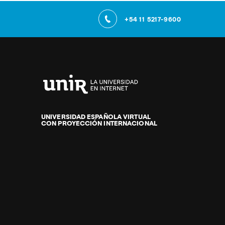
+54 11 5217-9600
Universidad
Internacional
de
UNIVERSIDAD ESPAÑOLA VIRTUAL
CON PROYECCIÓN INTERNACIONAL
La
Rioja