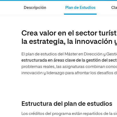
Diseño
Ingeniería y Tecnología
Descripción
Plan de Estudios
Cla
Ciencias de la Salud
Diseño
Ciencias Sociales
Ciencias de la Salud
Humanidades
Ciencias Sociales
Crea valor en el sector turí
Artes
Humanidades
la estrategia, la innovación 
Artes
El plan de estudios del Máster en Dirección y Gest
Música
estructurada en áreas clave de la gestión del sect
problemas reales, las asignaturas combinan conoci
innovación y liderazgo para afrontar los desafíos 
Estructura del plan de estudios
Los créditos del programa están repartidos de la s