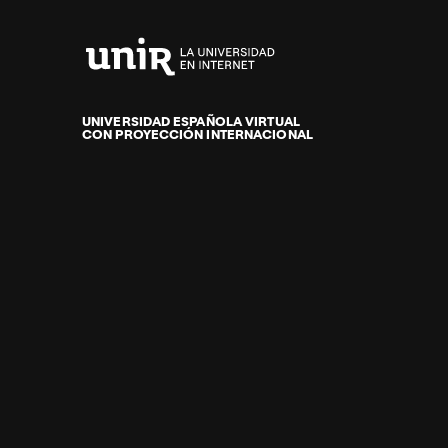
Universidad
Internacional
de
UNIVERSIDAD ESPAÑOLA VIRTUAL
CON PROYECCIÓN INTERNACIONAL
La
Rioja