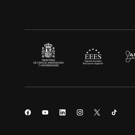
Síguenos
Síguenos
Síguenos
Síguenos
Síguenos
Sígueno
en
en
en
en
en
en
Facebook
YouTube
LinkedIn
Instagram
Twitter
Tiktok