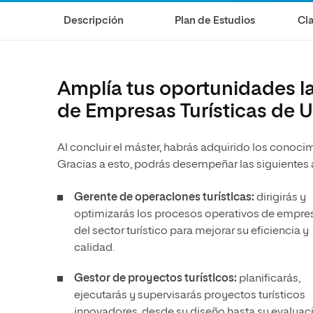
Diseño
Ingeniería y Tecnología
Descripción
Plan de Estudios
Cla
Ciencias de la Salud
Diseño
Ciencias Sociales
Ciencias de la Salud
Humanidades
Ciencias Sociales
Amplía tus oportunidades la
Artes
Humanidades
de Empresas Turísticas de 
Artes
Al concluir el máster, habrás adquirido los conocim
Música
Gracias a esto, podrás desempeñar las siguientes 
Gerente de operaciones turísticas:
dirigirás y
optimizarás los procesos operativos de empre
del sector turístico para mejorar su eficiencia y
calidad.
Gestor de proyectos turísticos:
planificarás,
ejecutarás y supervisarás proyectos turísticos
innovadores, desde su diseño hasta su evaluac