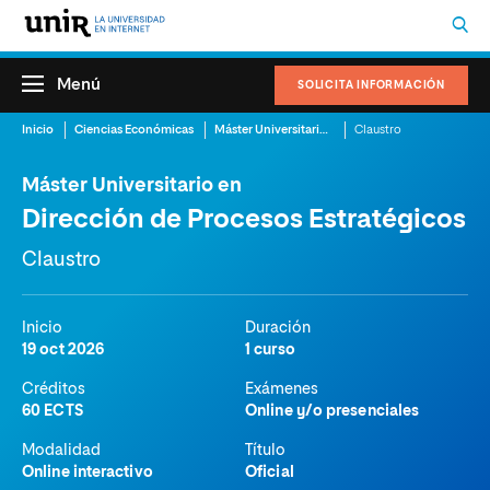
Menú
SOLICITA INFORMACIÓN
Inicio
Ciencias Económicas
Máster Universitario en Dirección de Procesos Estratégicos
Claustro
Máster Universitario en
Dirección de Procesos Estratégicos
Claustro
Inicio
Duración
19 oct 2026
1 curso
Créditos
Exámenes
60 ECTS
Online y/o presenciales
Modalidad
Título
Online interactivo
Oficial