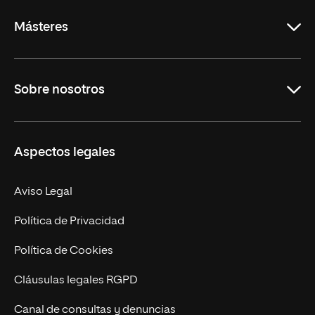
Másteres
Educación
Sobre nosotros
Derecho
Ciencias de la Seguridad
Misión y Valores
Aspectos legales
Empresa
Nuestro Equipo
MBA
Contacto
Aviso Legal
Marketing y Comunicación
Política de Privacidad
Ingeniería
Política de Cookies
Diseño
Cláusulas legales RGPD
Ciencias de la Salud
Canal de consultas y denuncias