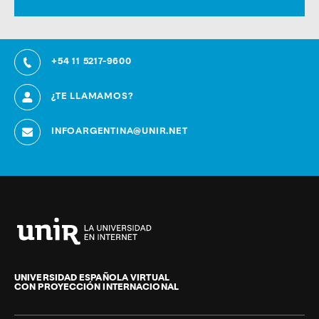
+54 11 5217-9600
¿TE LLAMAMOS?
INFOARGENTINA@UNIR.NET
Universidad
Internacional
de
UNIVERSIDAD ESPAÑOLA VIRTUAL
CON PROYECCIÓN INTERNACIONAL
La
Rioja