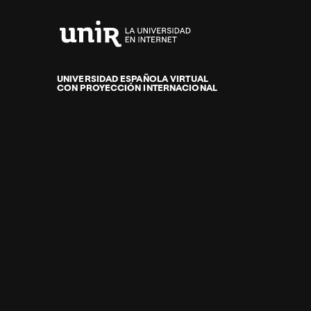
Universidad
Internacional
de
UNIVERSIDAD ESPAÑOLA VIRTUAL
CON PROYECCIÓN INTERNACIONAL
La
Rioja