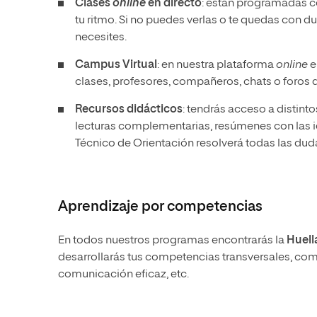
Clases
online
en directo
: están programadas co
tu ritmo. Si no puedes verlas o te quedas con d
necesites.
Campus Virtual
: en nuestra plataforma
online
e
clases, profesores, compañeros, chats o foros 
Recursos didácticos
: tendrás acceso a distin
lecturas complementarias, resúmenes con las ide
Técnico de Orientación resolverá todas las dud
Aprendizaje por competencias
En todos nuestros programas encontrarás la
Huell
desarrollarás tus competencias transversales, como
comunicación eficaz, etc.