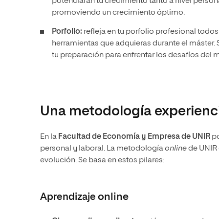
potenciarán tu crecimiento tanto a nivel persona
promoviendo un crecimiento óptimo.
Porfolio:
refleja en tu porfolio profesional todo
herramientas que adquieras durante el máster. 
tu preparación para enfrentar los desafíos del 
Una metodología experienci
En la
Facultad de Economía y Empresa de UNIR
po
personal y laboral. La metodología
online
de UNIR 
evolución. Se basa en estos pilares:
Aprendizaje
online