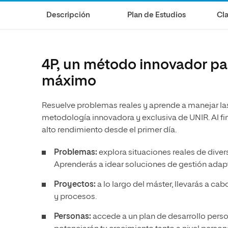
Diseño
Ingeniería y Tecnología
Descripción
Plan de Estudios
Cla
Ciencias de la Salud
Diseño
Ciencias Sociales
Ciencias de la Salud
Humanidades
Ciencias Sociales
4P, un método innovador par
Artes
Humanidades
máximo
Artes
Resuelve problemas reales y aprende a manejar la
Música
metodología innovadora y exclusiva de UNIR. Al fin
alto rendimiento desde el primer día.
Problemas:
explora situaciones reales de div
Aprenderás a idear soluciones de gestión adap
Proyectos:
a lo largo del máster, llevarás a c
y procesos.
Personas:
accede a un plan de desarrollo per