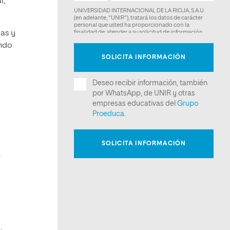
l,
mas y
ando
e