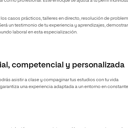
l como profesional. Este enfoque se ajusta a tu perfil individua
s los casos prácticos, talleres en directo, resolución de proble
Será un testimonio de tu experiencia y aprendizajes, demostr
mundo laboral en esta especialización.
al, competencial y personalizada
drás asistir a clase y compaginar tus estudios con tu vida
garantiza una experiencia adaptada a un entorno en constant