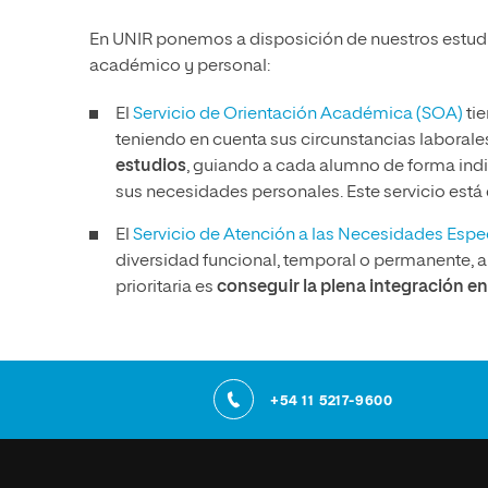
En UNIR ponemos a disposición de nuestros estudia
académico y personal:
El
Servicio de Orientación Académica (SOA)
tie
teniendo en cuenta sus circunstancias laborales 
estudios
, guiando a cada alumno de forma indi
sus necesidades personales. Este servicio está 
El
Servicio de Atención a las Necesidades Esp
diversidad funcional, temporal o permanente, 
prioritaria es
conseguir la plena integración en 
+54 11 5217-9600