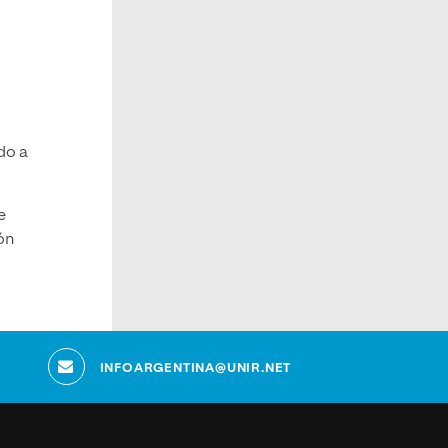
do a
e
ón
INFOARGENTINA@UNIR.NET