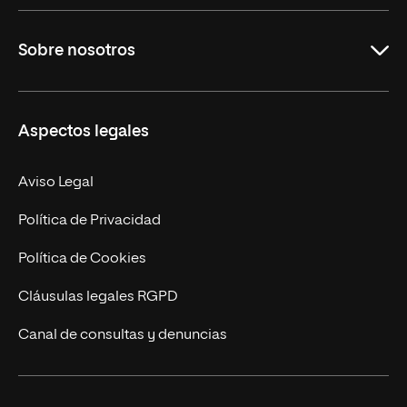
Educación
Sobre nosotros
Derecho
Ciencias de la Seguridad
Misión y Valores
Aspectos legales
Empresa
Nuestro Equipo
MBA
Contacto
Aviso Legal
Marketing y Comunicación
Política de Privacidad
Ingeniería
Política de Cookies
Diseño
Cláusulas legales RGPD
Ciencias de la Salud
Canal de consultas y denuncias
Artes y Humanidades