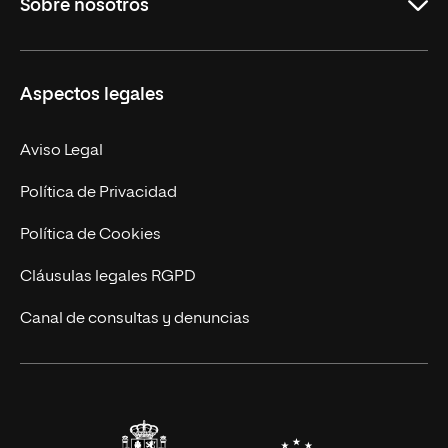
Sobre nosotros
Derecho
Ciencias de la Seguridad
Misión y Valores
Aspectos legales
Empresa
Nuestro Equipo
MBA
Contacto
Aviso Legal
Marketing y Comunicación
Política de Privacidad
Ingeniería
Política de Cookies
Diseño
Cláusulas legales RGPD
Ciencias de la Salud
Canal de consultas y denuncias
Artes y Humanidades