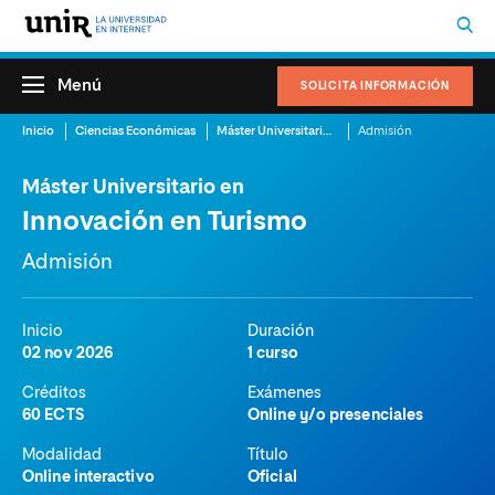
Menú
SOLICITA INFORMACIÓN
Inicio
Ciencias Económicas
Máster Universitario en Innovación en Turismo
Admisión
Máster Universitario en
Innovación en Turismo
Admisión
Inicio
Duración
02 nov 2026
1 curso
Créditos
Exámenes
60 ECTS
Online y/o presenciales
Modalidad
Título
Online interactivo
Oficial