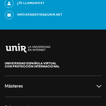
¿TE LLAMAMOS?
INFOARGENTINA@UNIR.NET
Universidad
Internacional
de
UNIVERSIDAD ESPAÑOLA VIRTUAL
CON PROYECCIÓN INTERNACIONAL
La
Rioja
Másteres
Educación