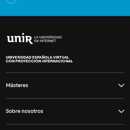
Universidad
Internacional
de
UNIVERSIDAD ESPAÑOLA VIRTUAL
CON PROYECCIÓN INTERNACIONAL
La
Rioja
Másteres
Educación
Sobre nosotros
Derecho
Ciencias de la Seguridad
Misión y Valores