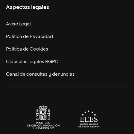
Aspectos legales
Empresa
Nuestro Equipo
MBA
Contacto
Aviso Legal
Marketing y Comunicación
Política de Privacidad
Ingeniería
Política de Cookies
Diseño
Cláusulas legales RGPD
Ciencias de la Salud
Canal de consultas y denuncias
Artes y Humanidades