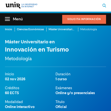
Menú
SOLICITA INFORMACIÓN
Inicio
Ciencias Económicas
Máster Universitario en Innovación en Turismo
Metodología
Máster Universitario en
Innovación en Turismo
Metodología
Inicio
Duración
02 nov 2026
1 curso
Créditos
Exámenes
60 ECTS
Online y/o presenciales
Modalidad
Título
Online interactivo
Oficial