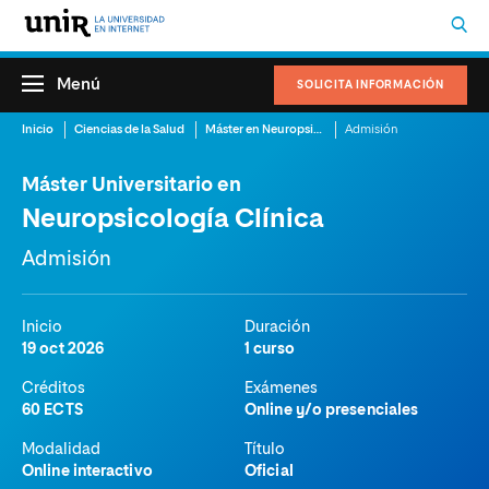
Menú
SOLICITA INFORMACIÓN
Inicio
Ciencias de la Salud
Máster en Neuropsicología Online
Admisión
Máster Universitario en
Neuropsicología Clínica
Admisión
Inicio
Duración
19 oct 2026
1 curso
Créditos
Exámenes
60 ECTS
Online y/o presenciales
Modalidad
Título
Online interactivo
Oficial