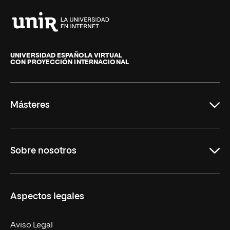
Universidad
Internacional
de
UNIVERSIDAD ESPAÑOLA VIRTUAL
CON PROYECCIÓN INTERNACIONAL
La
Rioja
Másteres
Educación
Sobre nosotros
Derecho
Ciencias de la Seguridad
Misión y Valores
Aspectos legales
Empresa
Nuestro Equipo
MBA
Contacto
Aviso Legal