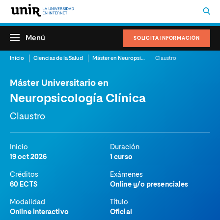
Menú
SOLICITA INFORMACIÓN
Inicio
Ciencias de la Salud
Máster en Neuropsicología Online
Claustro
Máster Universitario en
Neuropsicología Clínica
Claustro
Inicio
Duración
19 oct 2026
1 curso
Créditos
Exámenes
60 ECTS
Online y/o presenciales
Modalidad
Título
Online interactivo
Oficial