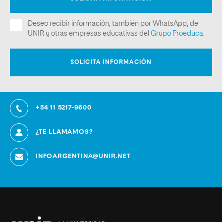
+54 11 5217-9600
¿TE LLAMAMOS?
INFOARGENTINA@UNIR.NET