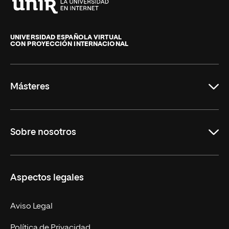
Universidad
Internacional
de
UNIVERSIDAD ESPAÑOLA VIRTUAL
CON PROYECCIÓN INTERNACIONAL
La
Rioja
Másteres
Educación
Sobre nosotros
Derecho
Ciencias de la Seguridad
Misión y Valores
Aspectos legales
Empresa
Nuestro Equipo
MBA
Contacto
Aviso Legal
Marketing y Comunicación
Política de Privacidad