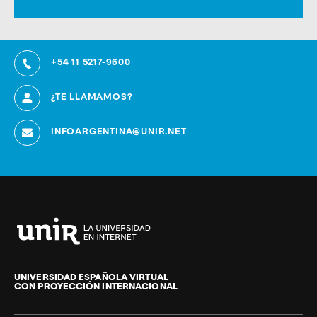
+54 11 5217-9600
¿TE LLAMAMOS?
INFOARGENTINA@UNIR.NET
Universidad
Internacional
de
UNIVERSIDAD ESPAÑOLA VIRTUAL
CON PROYECCIÓN INTERNACIONAL
La
Rioja