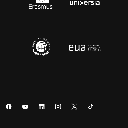
Síguenos
Síguenos
Síguenos
Síguenos
Síguenos
Síguenos
en
en
en
en
en
en
Facebook
YouTube
LinkedIn
Instagram
Twitter
Tiktok