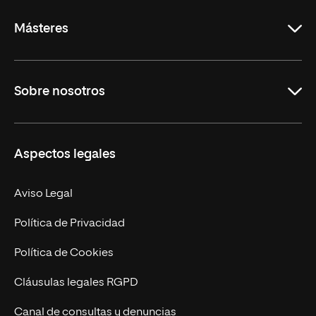
Másteres
Educación
Sobre nosotros
Derecho
Ciencias de la Seguridad
Misión y Valores
Aspectos legales
Empresa
Nuestro Equipo
MBA
Contacto
Aviso Legal
Marketing y Comunicación
Política de Privacidad
Ingeniería
Política de Cookies
Diseño
Cláusulas legales RGPD
Ciencias de la Salud
Canal de consultas y denuncias