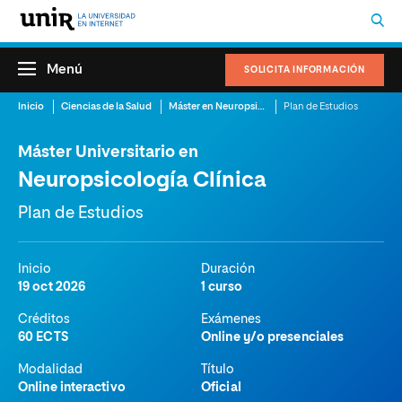
Menú
SOLICITA INFORMACIÓN
Inicio
Ciencias de la Salud
Máster en Neuropsicología Online
Plan de Estudios
Máster Universitario en
Neuropsicología Clínica
Plan de Estudios
Inicio
Duración
19 oct 2026
1 curso
Créditos
Exámenes
60 ECTS
Online y/o presenciales
Modalidad
Título
Online interactivo
Oficial