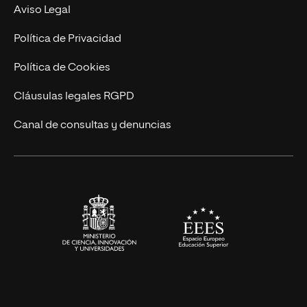
MBA
Contacto
Aviso Legal
Marketing y Comunicación
Política de Privacidad
Ingeniería
Política de Cookies
Diseño
Cláusulas legales RGPD
Ciencias de la Salud
Canal de consultas y denuncias
Artes y Humanidades