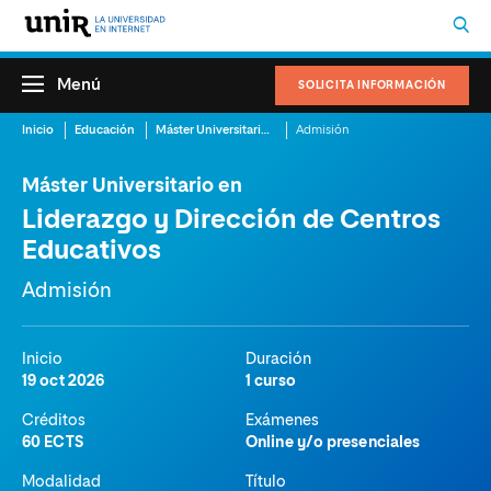
Menú
SOLICITA INFORMACIÓN
Inicio
Educación
Máster Universitario en Liderazgo y Dirección de Centros Educativos
Admisión
Máster Universitario en
Liderazgo y Dirección de Centros
Educativos
Admisión
Inicio
Duración
19 oct 2026
1 curso
Créditos
Exámenes
60 ECTS
Online y/o presenciales
Modalidad
Título