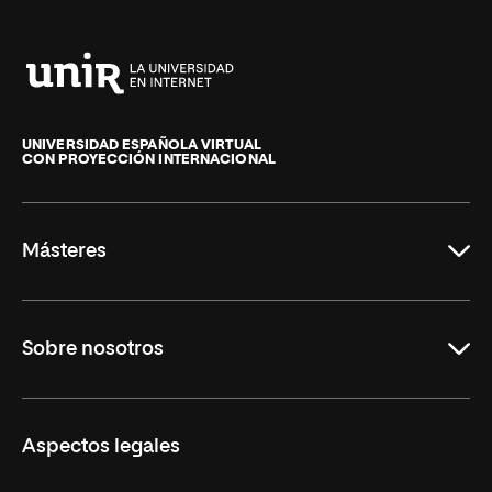
Universidad
Internacional
de
UNIVERSIDAD ESPAÑOLA VIRTUAL
CON PROYECCIÓN INTERNACIONAL
La
Rioja
Másteres
Educación
Sobre nosotros
Derecho
Ciencias de la Seguridad
Misión y Valores
Aspectos legales
Empresa
Nuestro Equipo