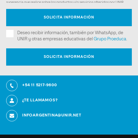
+54 11 5217-9600
¿TE LLAMAMOS?
INFOARGENTINA@UNIR.NET