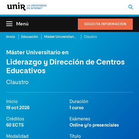
Menú
SOLICITA INFORMACIÓN
Inicio
Educación
Máster Universitario en Liderazgo y Dirección de Centros Educativos
Claustro
Máster Universitario en
Liderazgo y Dirección de Centros
Educativos
Claustro
Inicio
Duración
19 oct 2026
1 curso
Créditos
Exámenes
60 ECTS
Online y/o presenciales
Modalidad
Título