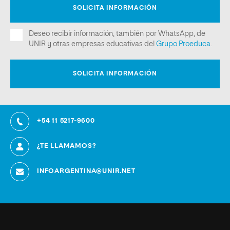
+54 11 5217-9600
¿TE LLAMAMOS?
INFOARGENTINA@UNIR.NET