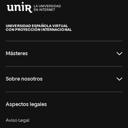
Universidad
Internacional
de
UNIVERSIDAD ESPAÑOLA VIRTUAL
CON PROYECCIÓN INTERNACIONAL
La
Rioja
Másteres
Educación
Sobre nosotros
Derecho
Ciencias de la Seguridad
Misión y Valores
Aspectos legales
Empresa
Nuestro Equipo
MBA
Contacto
Aviso Legal