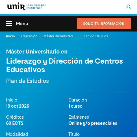
Menú
SOLICITA INFORMACIÓN
Inicio
Educación
Máster Universitario en Liderazgo y Dirección de Centros Educativos
Plan de Estudios
Máster Universitario en
Liderazgo y Dirección de Centros
Educativos
Plan de Estudios
Inicio
Duración
19 oct 2026
1 curso
Créditos
Exámenes
60 ECTS
Online y/o presenciales
Modalidad
Título