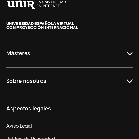
Universidad
Internacional
de
UNIVERSIDAD ESPAÑOLA VIRTUAL
CON PROYECCIÓN INTERNACIONAL
La
Rioja
Másteres
Educación
Sobre nosotros
Derecho
Ciencias de la Seguridad
Misión y Valores
Aspectos legales
Empresa
Nuestro Equipo
MBA
Contacto
Aviso Legal
Marketing y Comunicación